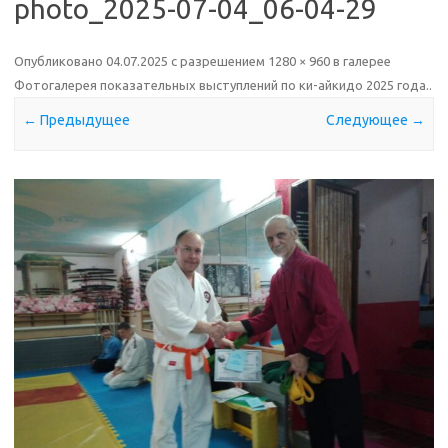
photo_2025-07-04_06-04-29
Опубликовано
04.07.2025
с разрешением
1280 × 960
в галерее
Фотогалерея показательных выступлений по ки-айкидо 2025 года.
.
← Предыдущее
Следующее →