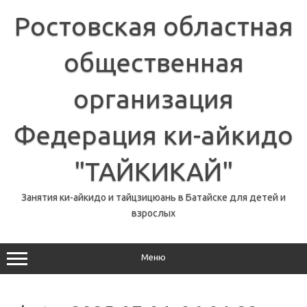
Перейти
к
Ростовская областная
содержимому
общественная
организация
Федерация ки-айкидо
"ТАЙКИКАЙ"
Занятия ки-айкидо и тайцзицюань в Батайске для детей и
взрослых
Меню