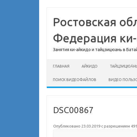
Перейти
к
содержимому
Ростовская об
Федерация ки
Занятия ки-айкидо и тайцзицюань в Бата
ГЛАВНАЯ
АЙКИДО
ТАЙЦЗИЦЮА́Н
ПОИСК ВИДЕОФАЙЛОВ
ВИДЕО ПОЛЬЗ
DSC00867
Опубликовано
23.03.2019
с разрешением
491