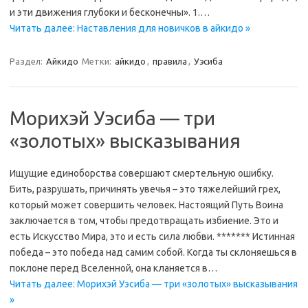
и эти движения глубоки и бесконечны». 1.…
Читать далее: Наставления для новичков в айкидо »
Раздел:
Айкидо
Метки:
айкидо
,
правила
,
Уэсиба
Морихэй Уэсиба — три
«золотых» высказывания
Ищущие единоборства совершают смертельную ошибку.
Бить, разрушать, причинять увечья – это тяжелейший грех,
который может совершить человек. Настоящий Путь Воина
заключается в том, чтобы предотвращать избиение. Это и
есть Искусство Мира, это и есть сила любви. ******* Истинная
победа – это победа над самим собой. Когда ты склоняешься в
поклоне перед Вселенной, она кланяется в…
Читать далее: Морихэй Уэсиба — три «золотых» высказывания
»