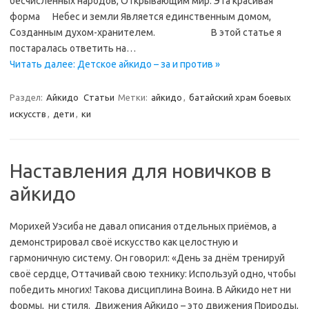
бесчисленных народов, Открывающим мир. Эта красивая
форма Небес и земли Является единственным домом,
Созданным духом-хранителем. В этой статье я
постаралась ответить на…
Читать далее: Детское айкидо – за и против »
Раздел:
Айкидо
Статьи
Метки:
айкидо
,
батайский храм боевых
искусств
,
дети
,
ки
Наставления для новичков в
айкидо
Морихей Уэсиба не давал описания отдельных приёмов, а
демонстрировал своё искусство как целостную и
гармоничную систему. Он говорил: «День за днём тренируй
своё сердце, Оттачивай свою технику: Используй одно, чтобы
победить многих! Такова дисциплина Воина. В Айкидо нет ни
формы, ни стиля. Движения Айкидо – это движения Природы,