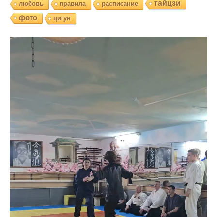
тайцзи
любовь
правила
расписание
фото
цигун