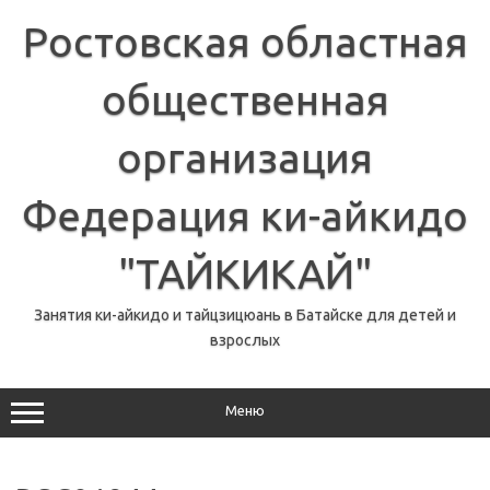
Перейти
к
Ростовская областная
содержимому
общественная
организация
Федерация ки-айкидо
"ТАЙКИКАЙ"
Занятия ки-айкидо и тайцзицюань в Батайске для детей и
взрослых
Меню