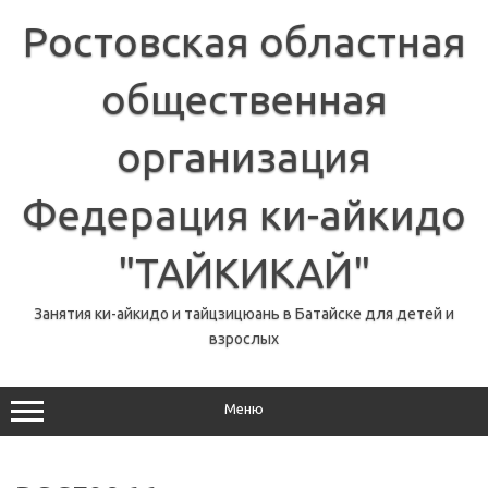
Перейти
к
Ростовская областная
содержимому
общественная
организация
Федерация ки-айкидо
"ТАЙКИКАЙ"
Занятия ки-айкидо и тайцзицюань в Батайске для детей и
взрослых
Меню