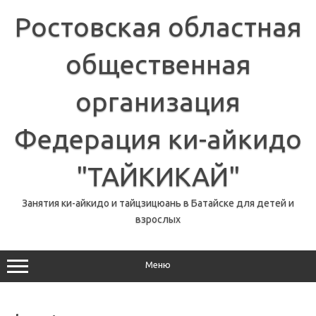
Перейти
к
Ростовская областная
содержимому
общественная
организация
Федерация ки-айкидо
"ТАЙКИКАЙ"
Занятия ки-айкидо и тайцзицюань в Батайске для детей и
взрослых
Меню