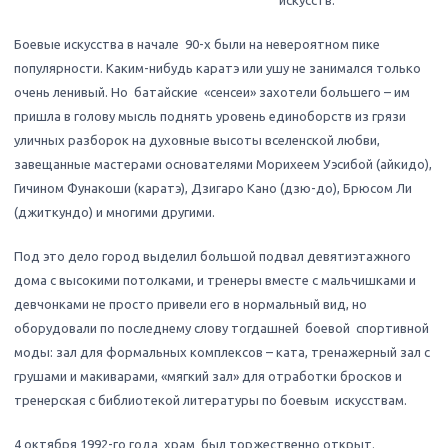
искусств.
Боевые искусства в начале 90-х были на невероятном пике
популярности. Каким-нибудь каратэ или ушу не занимался только
очень ленивый. Но батайские «сенсеи» захотели большего – им
пришла в голову мысль поднять уровень единоборств из грязи
уличных разборок на духовные высоты вселенской любви,
завещанные мастерами основателями Морихеем Уэсибой (айкидо),
Гичином Фунакоши (каратэ), Дзигаро Кано (дзю-до), Брюсом Ли
(джиткундо) и многими другими.
Под это дело город выделил большой подвал девятиэтажного
дома с высокими потолками, и тренеры вместе с мальчишками и
девчонками не просто привели его в нормальный вид, но
оборудовали по последнему слову тогдашней боевой спортивной
моды: зал для формальных комплексов – ката, тренажерный зал с
грушами и макиварами, «мягкий зал» для отработки бросков и
тренерская с библиотекой литературы по боевым искусствам.
4 октября 1992-го года храм был торжественно открыт.