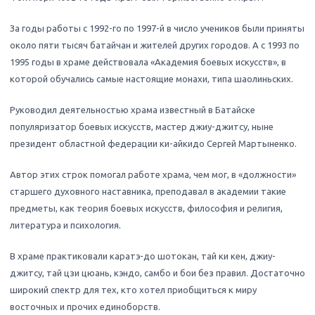
За годы работы с 1992-го по 1997-й в число учеников были приняты
около пяти тысяч батайчан и жителей других городов. А с 1993 по
1995 годы в храме действовала «Академия боевых искусств», в
которой обучались самые настоящие монахи, типа шаолиньских.
Руководил деятельностью храма известный в Батайске
популяризатор боевых искусств, мастер джиу-джитсу, ныне
президент областной федерации ки-айкидо Сергей Мартыненко.
Автор этих строк помогал работе храма, чем мог, в «должности»
старшего духовного наставника, преподавал в академии такие
предметы, как теория боевых искусств, философия и религия,
литература и психология.
В храме практиковали каратэ-до шотокан, тай ки кен, джиу-
джитсу, тай цзи цюань, кэндо, самбо и бои без правил. Достаточно
широкий спектр для тех, кто хотел приобщиться к миру
восточных и прочих единоборств.