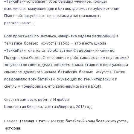
«ТайКиКай» устраивает сбор бывших учеников. «Бойцы
вспоминают минувшие дни и битвы, где вместе рубились они».
Пьют чай, закусывают печеньками и рассказывают,
рассказывают…
Если проезжали по Энгельса, наверняка видели расписанный в
тематике боевых искусств забор – это и есть школа
«ТайКиКай», она же штаб областной Федерации ки-айкидо.
Поздравляю Сергея Степановича и работающих с ним неутомимых
энтузиастов своего дела с юбилеем храма, ставшего виртуальным
символом духовного начала батайских боевых искусств. Также
поздравляю всех батайчан, скучающих по тем интересным и
светлым тренировкам, что запомнились нам в БХБИ.
Счастья вам всем, ребята! И любви!
Константин Кизявка, газета «Вперед», 2012 год
Раздел:
Главная
Статьи
Метки:
батайский храм боевых искусств
,
история