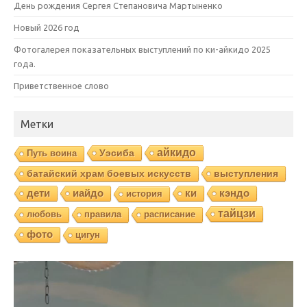
День рождения Сергея Степановича Мартыненко
Новый 2026 год
Фотогалерея показательных выступлений по ки-айкидо 2025
года.
Приветственное слово
Метки
айкидо
Уэсиба
Путь воина
батайский храм боевых искусств
выступления
дети
иайдо
ки
кэндо
история
тайцзи
любовь
правила
расписание
фото
цигун