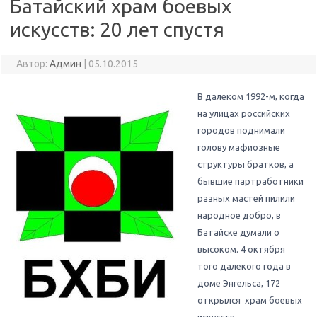
Батайский храм боевых
искусств: 20 лет спустя
Автор:
Админ
|
05.10.2015
В далеком 1992-м, когда
на улицах российских
городов поднимали
голову мафиозные
структуры братков, а
бывшие партработники
разных мастей пилили
народное добро, в
Батайске думали о
высоком. 4 октября
того далекого года в
доме Энгельса, 172
открылся храм боевых