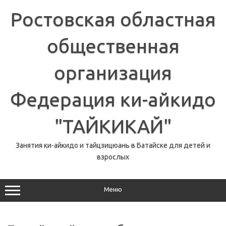
Перейти
к
Ростовская областная
содержимому
общественная
организация
Федерация ки-айкидо
"ТАЙКИКАЙ"
Занятия ки-айкидо и тайцзицюань в Батайске для детей и
взрослых
Меню