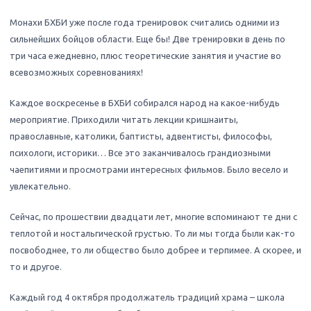
Монахи БХБИ уже после года тренировок считались одними из
сильнейших бойцов области. Еще бы! Две тренировки в день по
три часа ежедневно, плюс теоретические занятия и участие во
всевозможных соревнованиях!
Каждое воскресенье в БХБИ собирался народ на какое-нибудь
мероприятие. Приходили читать лекции кришнаиты,
православные, католики, баптисты, адвентисты, философы,
психологи, историки… Все это заканчивалось грандиозными
чаепитиями и просмотрами интересных фильмов. Было весело и
увлекательно.
Сейчас, по прошествии двадцати лет, многие вспоминают те дни с
теплотой и ностальгической грустью. То ли мы тогда были как-то
посвободнее, то ли общество было добрее и терпимее. А скорее, и
то и другое.
Каждый год 4 октября продолжатель традиций храма – школа