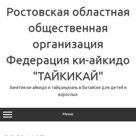
Перейти
к
Ростовская областная
содержимому
общественная
организация
Федерация ки-айкидо
"ТАЙКИКАЙ"
Занятия ки-айкидо и тайцзицюань в Батайске для детей и
взрослых
Меню