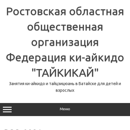
Перейти
к
Ростовская областная
содержимому
общественная
организация
Федерация ки-айкидо
"ТАЙКИКАЙ"
Занятия ки-айкидо и тайцзицюань в Батайске для детей и
взрослых
Меню