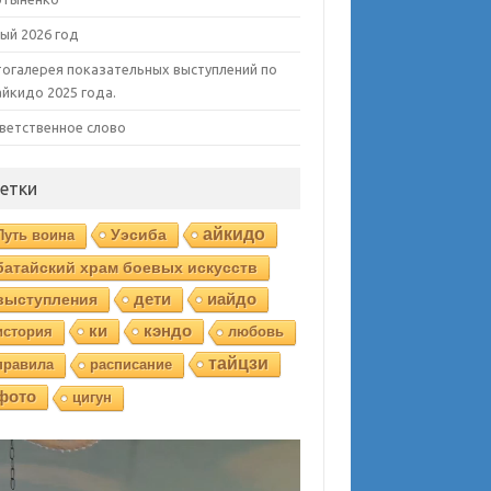
ый 2026 год
огалерея показательных выступлений по
айкидо 2025 года.
ветственное слово
етки
айкидо
Уэсиба
Путь воина
батайский храм боевых искусств
выступления
дети
иайдо
ки
кэндо
история
любовь
тайцзи
правила
расписание
фото
цигун