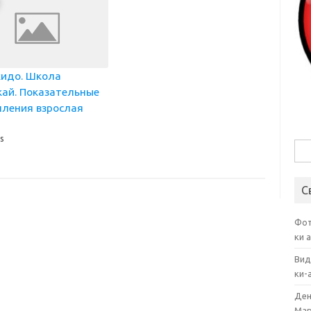
кидо. Школа
кай. Показательные
пления взрослая
а
s
Най
С
Фот
ки 
Вид
ки-
Ден
Мар