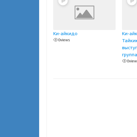
Ки-айкидо
Ки-ай
0
views
Тайки
высту
групп
0
view