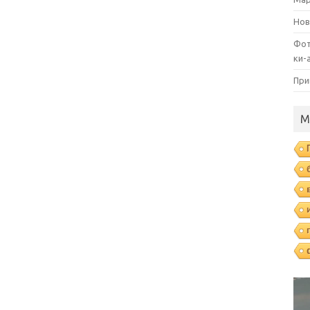
Нов
Фот
ки-
При
М