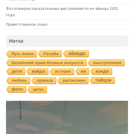
Фотогалерея показательных выступлений по ки-айкидо 2025
года.
Приветственное слово
Метки
айкидо
Уэсиба
Путь воина
батайский храм боевых искусств
выступления
дети
иайдо
ки
кэндо
история
тайцзи
любовь
правила
расписание
фото
цигун