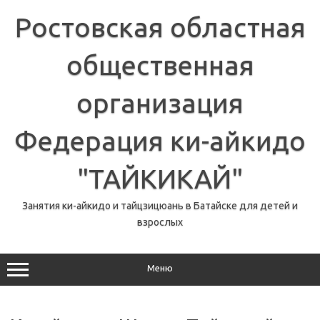
Перейти
к
Ростовская областная
содержимому
общественная
организация
Федерация ки-айкидо
"ТАЙКИКАЙ"
Занятия ки-айкидо и тайцзицюань в Батайске для детей и
взрослых
Меню